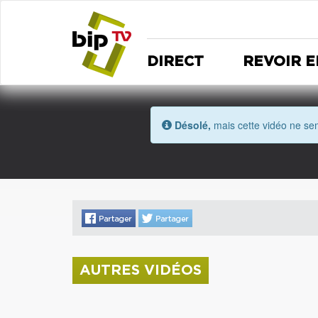
DIRECT
REVOIR E
Désolé,
mais cette vidéo ne sem
AUTRES VIDÉOS
La donation Zao Wou-Ki entre au Musée
Saint Roch
Coupe de l'Indre 2026