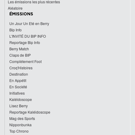
Les émissions les plus récentes
Aléatoire
ÉMISSIONS
Un Jour Un Eté en Berry
Bip Info
L'INVITÉ DU BIP INFO
Reportage Bip Info
Berry Match
Claps de BIP
Complètement Foot
Croq'Histoires
Destination
En Appétit
En Société
Initiatives
Kaléidoscope
Lisez Berry
Reportage Kaléidoscope
Mag des Sports
Nipponbunka
Top Chrono