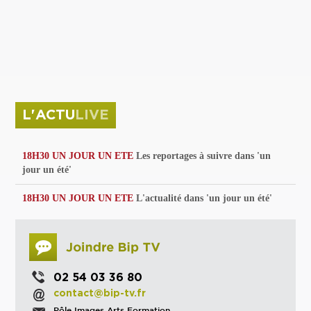
privées
Parc de sculptures
La Culture debout
Musée d'Issoudun : "le combat continue"
L'ACTU
LIVE
18H30 UN JOUR UN ETE
Les reportages à suivre dans 'un
jour un été'
18H30 UN JOUR UN ETE
L'actualité dans 'un jour un été'
02 54 03 36 80
contact@bip-tv.fr
Pôle Images Arts Formation