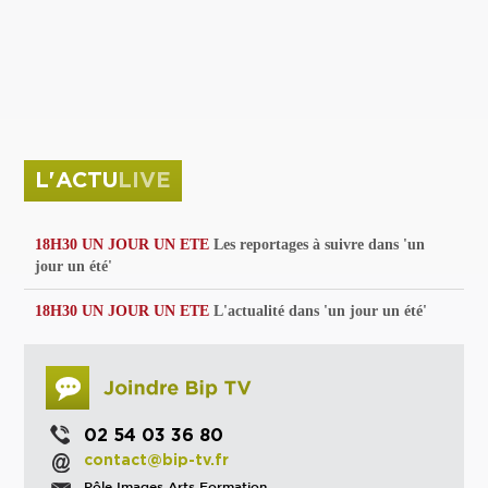
privées
Parc de sculptures
La Culture debout
Musée d'Issoudun : "le combat continue"
L'ACTU
LIVE
18H30 UN JOUR UN ETE
Les reportages à suivre dans 'un
jour un été'
18H30 UN JOUR UN ETE
L'actualité dans 'un jour un été'
02 54 03 36 80
contact@bip-tv.fr
Pôle Images Arts Formation