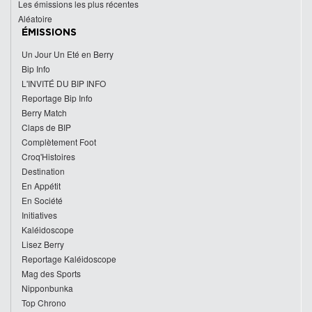
Les émissions les plus récentes
Aléatoire
ÉMISSIONS
Un Jour Un Eté en Berry
Bip Info
L'INVITÉ DU BIP INFO
Reportage Bip Info
Berry Match
Claps de BIP
Complètement Foot
Croq'Histoires
Destination
En Appétit
En Société
Initiatives
Kaléidoscope
Lisez Berry
Reportage Kaléidoscope
Mag des Sports
Nipponbunka
Top Chrono