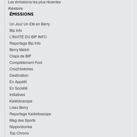
Les émissions les plus récentes
Aléatoire
ÉMISSIONS
Un Jour Un Eté en Berry
Bip Info
L'INVITÉ DU BIP INFO
Reportage Bip Info
Berry Match
Claps de BIP
Complètement Foot
Croq'Histoires
Destination
En Appétit
En Société
Initiatives
Kaléidoscope
Lisez Berry
Reportage Kaléidoscope
Mag des Sports
Nipponbunka
Top Chrono