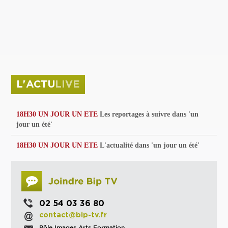
privées
Parc de sculptures
La Culture debout
Musée d'Issoudun : "le combat continue"
L'ACTU
LIVE
18H30 UN JOUR UN ETE
Les reportages à suivre dans 'un
jour un été'
18H30 UN JOUR UN ETE
L'actualité dans 'un jour un été'
02 54 03 36 80
contact@bip-tv.fr
Pôle Images Arts Formation