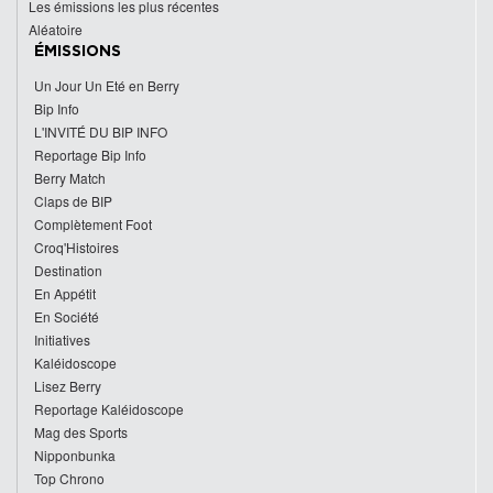
Les émissions les plus récentes
Aléatoire
ÉMISSIONS
Un Jour Un Eté en Berry
Bip Info
L'INVITÉ DU BIP INFO
Reportage Bip Info
Berry Match
Claps de BIP
Complètement Foot
Croq'Histoires
Destination
En Appétit
En Société
Initiatives
Kaléidoscope
Lisez Berry
Reportage Kaléidoscope
Mag des Sports
Nipponbunka
Top Chrono