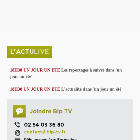
privées
Parc de sculptures
La Culture debout
Musée d'Issoudun : "le combat continue"
L'ACTU
LIVE
18H30 UN JOUR UN ETE
Les reportages à suivre dans 'un
jour un été'
18H30 UN JOUR UN ETE
L'actualité dans 'un jour un été'
02 54 03 36 80
contact@bip-tv.fr
Pôle Images Arts Formation