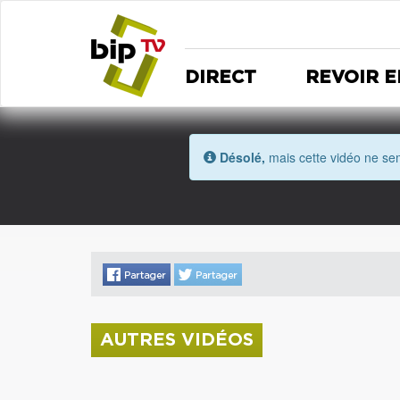
DIRECT
REVOIR E
Désolé,
mais cette vidéo ne sem
AUTRES VIDÉOS
La donation Zao Wou-Ki entre au Musée
Saint Roch
Coupe de l'Indre 2026