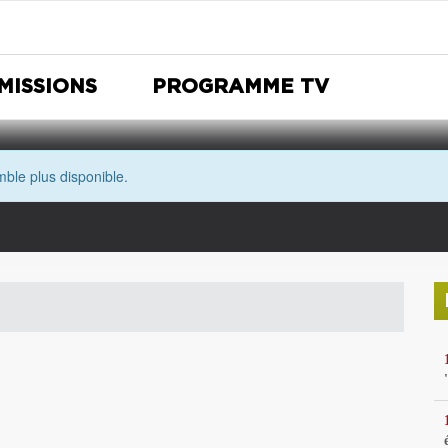
MISSIONS
PROGRAMME TV
ble plus disponible.
Nuit Européenne des musées
Avec les yeux de Morgane