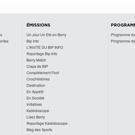
ÉMISSIONS
PROGRAM
es
Un Jour Un Eté en Berry
Programme du
centes
Bip Info
Programme de
L'INVITÉ DU BIP INFO
Reportage Bip Info
Berry Match
Claps de BIP
Complètement Foot
Croq'Histoires
Destination
En Appétit
En Société
Initiatives
Kaléidoscope
Lisez Berry
Reportage Kaléidoscope
Mag des Sports