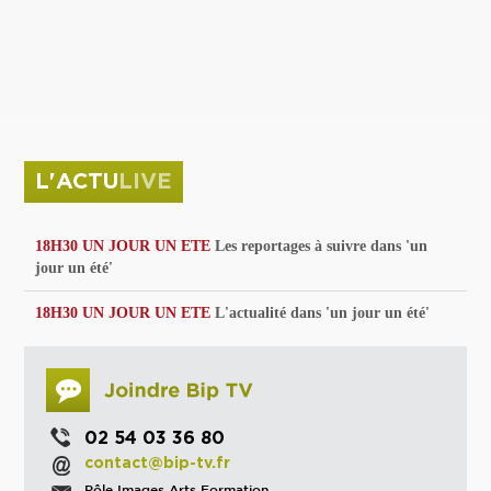
privées
Parc de sculptures
La Culture debout
Musée d'Issoudun : "le combat continue"
L'ACTU
LIVE
18H30 UN JOUR UN ETE
Les reportages à suivre dans 'un
jour un été'
18H30 UN JOUR UN ETE
L'actualité dans 'un jour un été'
02 54 03 36 80
contact@bip-tv.fr
Pôle Images Arts Formation