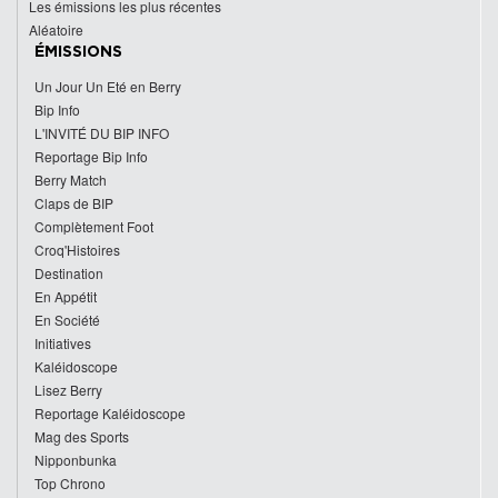
Les émissions les plus récentes
Aléatoire
ÉMISSIONS
Un Jour Un Eté en Berry
Bip Info
L'INVITÉ DU BIP INFO
Reportage Bip Info
Berry Match
Claps de BIP
Complètement Foot
Croq'Histoires
Destination
En Appétit
En Société
Initiatives
Kaléidoscope
Lisez Berry
Reportage Kaléidoscope
Mag des Sports
Nipponbunka
Top Chrono