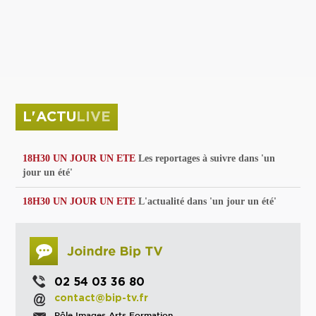
privées
Parc de sculptures
La Culture debout
Musée d'Issoudun : "le combat continue"
L'ACTU
LIVE
18H30 UN JOUR UN ETE
Les reportages à suivre dans 'un
jour un été'
18H30 UN JOUR UN ETE
L'actualité dans 'un jour un été'
02 54 03 36 80
contact@bip-tv.fr
Pôle Images Arts Formation