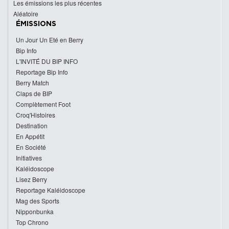
Les émissions les plus récentes
Aléatoire
ÉMISSIONS
Un Jour Un Eté en Berry
Bip Info
L'INVITÉ DU BIP INFO
Reportage Bip Info
Berry Match
Claps de BIP
Complètement Foot
Croq'Histoires
Destination
En Appétit
En Société
Initiatives
Kaléidoscope
Lisez Berry
Reportage Kaléidoscope
Mag des Sports
Nipponbunka
Top Chrono