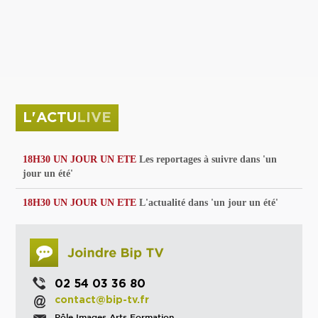
privées
Parc de sculptures
La Culture debout
Musée d'Issoudun : "le combat continue"
L'ACTU
LIVE
18H30 UN JOUR UN ETE
Les reportages à suivre dans 'un
jour un été'
18H30 UN JOUR UN ETE
L'actualité dans 'un jour un été'
02 54 03 36 80
contact@bip-tv.fr
Pôle Images Arts Formation