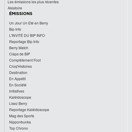
Les émissions les plus récentes
Aléatoire
ÉMISSIONS
Un Jour Un Eté en Berry
Bip Info
L'INVITÉ DU BIP INFO
Reportage Bip Info
Berry Match
Claps de BIP
Complètement Foot
Croq'Histoires
Destination
En Appétit
En Société
Initiatives
Kaléidoscope
Lisez Berry
Reportage Kaléidoscope
Mag des Sports
Nipponbunka
Top Chrono