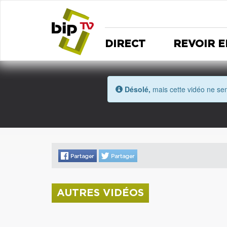
DIRECT
REVOIR E
Désolé,
mais cette vidéo ne sem
AUTRES VIDÉOS
La donation Zao Wou-Ki entre au Musée
Saint Roch
Coupe de l'Indre 2026