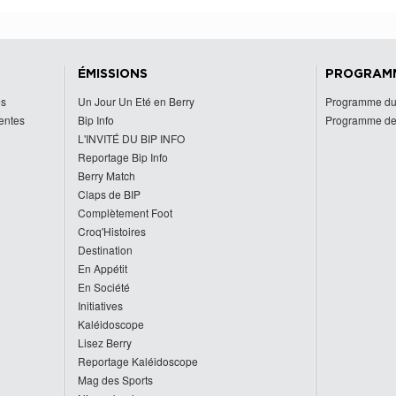
ÉMISSIONS
PROGRAM
es
Un Jour Un Eté en Berry
Programme du
centes
Bip Info
Programme de
L'INVITÉ DU BIP INFO
Reportage Bip Info
Berry Match
Claps de BIP
Complètement Foot
Croq'Histoires
Destination
En Appétit
En Société
Initiatives
Kaléidoscope
Lisez Berry
Reportage Kaléidoscope
Mag des Sports