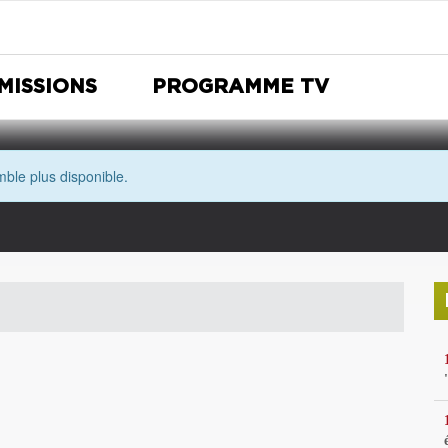
MISSIONS
PROGRAMME TV
ble plus disponible.
Nuit Européenne des musées
Avec les yeux de Morgane