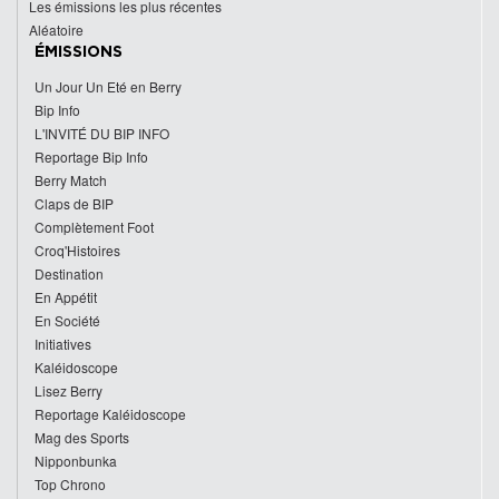
Les émissions les plus récentes
Aléatoire
ÉMISSIONS
Un Jour Un Eté en Berry
Bip Info
L'INVITÉ DU BIP INFO
Reportage Bip Info
Berry Match
Claps de BIP
Complètement Foot
Croq'Histoires
Destination
En Appétit
En Société
Initiatives
Kaléidoscope
Lisez Berry
Reportage Kaléidoscope
Mag des Sports
Nipponbunka
Top Chrono