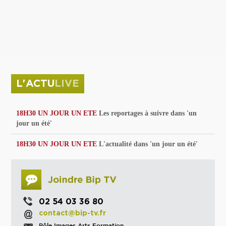
privées
Parc de sculptures
La Culture debout
Musée d'Issoudun : "le combat continue"
L'ACTU
LIVE
18H30 UN JOUR UN ETE
Les reportages à suivre dans 'un
jour un été'
18H30 UN JOUR UN ETE
L'actualité dans 'un jour un été'
02 54 03 36 80
contact@bip-tv.fr
Pôle Images Arts Formation