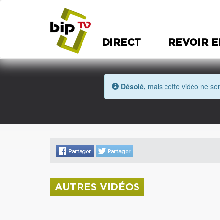
DIRECT
REVOIR E
Désolé,
mais cette vidéo ne sem
AUTRES VIDÉOS
La donation Zao Wou-Ki entre au Musée
Saint Roch
Coupe de l'Indre 2026