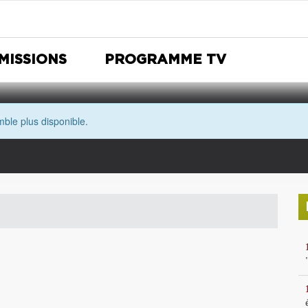
MISSIONS
PROGRAMME TV
ble plus disponible.
Nuit Européenne des musées
Avec les yeux de Morgane