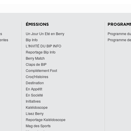
ÉMISSIONS
PROGRAM
es
Un Jour Un Eté en Berry
Programme du
centes
Bip Info
Programme de
L'INVITÉ DU BIP INFO
Reportage Bip Info
Berry Match
Claps de BIP
Complètement Foot
Croq'Histoires
Destination
En Appétit
En Société
Initiatives
Kaléidoscope
Lisez Berry
Reportage Kaléidoscope
Mag des Sports