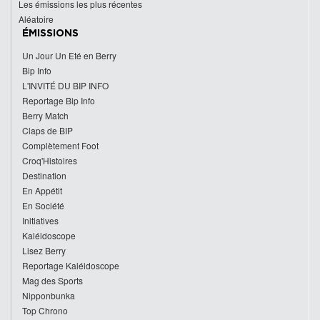
Les émissions les plus récentes
Aléatoire
ÉMISSIONS
Un Jour Un Eté en Berry
Bip Info
L'INVITÉ DU BIP INFO
Reportage Bip Info
Berry Match
Claps de BIP
Complètement Foot
Croq'Histoires
Destination
En Appétit
En Société
Initiatives
Kaléidoscope
Lisez Berry
Reportage Kaléidoscope
Mag des Sports
Nipponbunka
Top Chrono