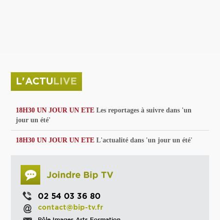
privées
Parc de sculptures
La Culture debout
Musée d'Issoudun : "le combat continue"
L'ACTU
LIVE
18H30 UN JOUR UN ETE
Les reportages à suivre dans 'un
jour un été'
18H30 UN JOUR UN ETE
L'actualité dans 'un jour un été'
02 54 03 36 80
contact@bip-tv.fr
Pôle Images Arts Formation