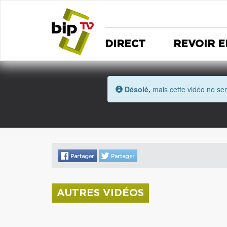
DIRECT
REVOIR E
Désolé,
mais cette vidéo ne sem
AUTRES VIDÉOS
La donation Zao Wou-Ki entre au Musée
Saint Roch
Coupe de l'Indre 2026