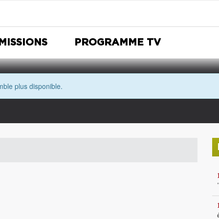
MISSIONS
PROGRAMME TV
ble plus disponible.
Nuit Européenne des musées
Avec les yeux de Morgane