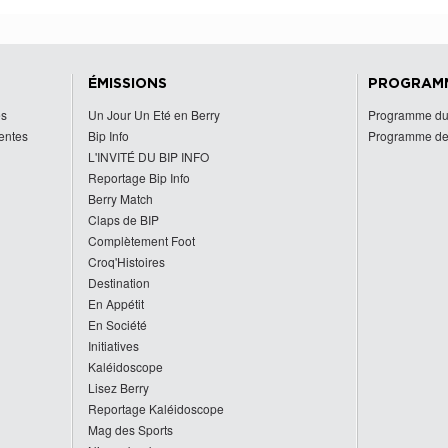
ÉMISSIONS
PROGRAM
es
Un Jour Un Eté en Berry
Programme du
centes
Bip Info
Programme de
L'INVITÉ DU BIP INFO
Reportage Bip Info
Berry Match
Claps de BIP
Complètement Foot
Croq'Histoires
Destination
En Appétit
En Société
Initiatives
Kaléidoscope
Lisez Berry
Reportage Kaléidoscope
Mag des Sports