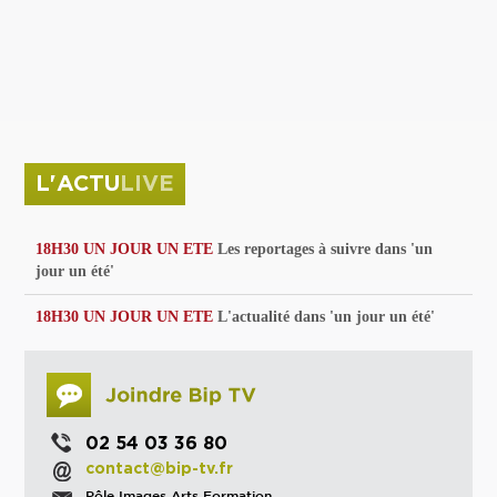
privées
Parc de sculptures
La Culture debout
Musée d'Issoudun : "le combat continue"
L'ACTU
LIVE
18H30 UN JOUR UN ETE
Les reportages à suivre dans 'un
jour un été'
18H30 UN JOUR UN ETE
L'actualité dans 'un jour un été'
02 54 03 36 80
contact@bip-tv.fr
Pôle Images Arts Formation