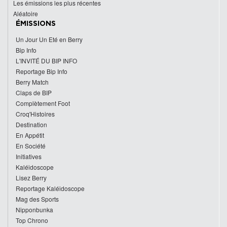
Les émissions les plus récentes
Aléatoire
ÉMISSIONS
Un Jour Un Eté en Berry
Bip Info
L'INVITÉ DU BIP INFO
Reportage Bip Info
Berry Match
Claps de BIP
Complètement Foot
Croq'Histoires
Destination
En Appétit
En Société
Initiatives
Kaléidoscope
Lisez Berry
Reportage Kaléidoscope
Mag des Sports
Nipponbunka
Top Chrono