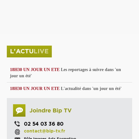
privées
Parc de sculptures
La Culture debout
Musée d'Issoudun : "le combat continue"
L'ACTU
LIVE
18H30 UN JOUR UN ETE
Les reportages à suivre dans 'un
jour un été'
18H30 UN JOUR UN ETE
L'actualité dans 'un jour un été'
02 54 03 36 80
contact@bip-tv.fr
Pôle Images Arts Formation