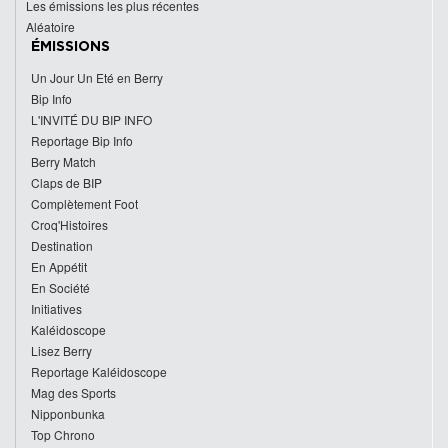
Les émissions les plus récentes
Aléatoire
ÉMISSIONS
Un Jour Un Eté en Berry
Bip Info
L'INVITÉ DU BIP INFO
Reportage Bip Info
Berry Match
Claps de BIP
Complètement Foot
Croq'Histoires
Destination
En Appétit
En Société
Initiatives
Kaléidoscope
Lisez Berry
Reportage Kaléidoscope
Mag des Sports
Nipponbunka
Top Chrono