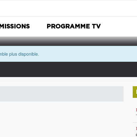
MISSIONS
PROGRAMME TV
ble plus disponible.
Nuit Européenne des musées
Avec les yeux de Morgane