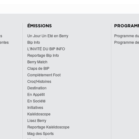
ÉMISSIONS
PROGRAM
es
Un Jour Un Eté en Berry
Programme du
centes
Bip Info
Programme de
L'INVITÉ DU BIP INFO
Reportage Bip Info
Berry Match
Claps de BIP
Complètement Foot
Croq'Histoires
Destination
En Appétit
En Société
Initiatives
Kaléidoscope
Lisez Berry
Reportage Kaléidoscope
Mag des Sports