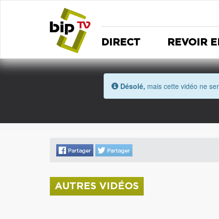
DIRECT
REVOIR E
Désolé,
mais cette vidéo ne sem
AUTRES VIDÉOS
La donation Zao Wou-Ki entre au Musée
Saint Roch
Coupe de l'Indre 2026