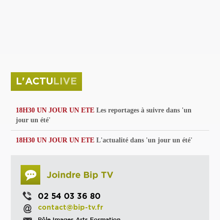
privées
Parc de sculptures
La Culture debout
Musée d'Issoudun : "le combat continue"
L'ACTU
LIVE
18H30 UN JOUR UN ETE
Les reportages à suivre dans 'un
jour un été'
18H30 UN JOUR UN ETE
L'actualité dans 'un jour un été'
02 54 03 36 80
contact@bip-tv.fr
Pôle Images Arts Formation