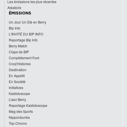
Les émissions les plus récentes
Aléatoire
ÉMISSIONS
Un Jour Un Eté en Berry
Bip Info
L'INVITÉ DU BIP INFO
Reportage Bip Info
Berry Match
Claps de BIP
Complètement Foot
Croq'Histoires
Destination
En Appétit
En Société
Initiatives
Kaléidoscope
Lisez Berry
Reportage Kaléidoscope
Mag des Sports
Nipponbunka
Top Chrono