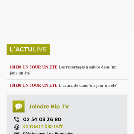
privées
Parc de sculptures
La Culture debout
Musée d'Issoudun : "le combat continue"
L'ACTU
LIVE
18H30 UN JOUR UN ETE
Les reportages à suivre dans 'un
jour un été'
18H30 UN JOUR UN ETE
L'actualité dans 'un jour un été'
02 54 03 36 80
contact@bip-tv.fr
Pôle Images Arts Formation