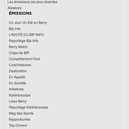
Les émissions les plus récentes
Aléatoire
ÉMISSIONS
Un Jour Un Eté en Berry
Bip Info
L'INVITÉ DU BIP INFO
Reportage Bip Info
Berry Match
Claps de BIP
Complètement Foot
Croq'Histoires
Destination
En Appétit
En Société
Initiatives
Kaléidoscope
Lisez Berry
Reportage Kaléidoscope
Mag des Sports
Nipponbunka
Top Chrono