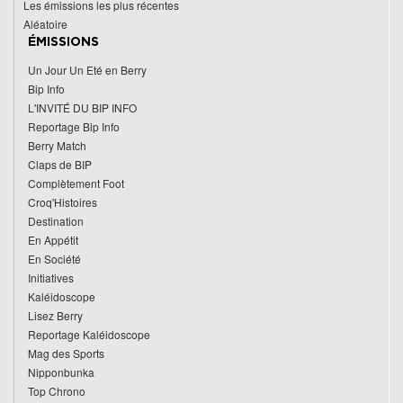
Les émissions les plus récentes
Aléatoire
ÉMISSIONS
Un Jour Un Eté en Berry
Bip Info
L'INVITÉ DU BIP INFO
Reportage Bip Info
Berry Match
Claps de BIP
Complètement Foot
Croq'Histoires
Destination
En Appétit
En Société
Initiatives
Kaléidoscope
Lisez Berry
Reportage Kaléidoscope
Mag des Sports
Nipponbunka
Top Chrono