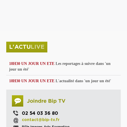
privées
Parc de sculptures
La Culture debout
Musée d'Issoudun : "le combat continue"
L'ACTU
LIVE
18H30 UN JOUR UN ETE
Les reportages à suivre dans 'un
jour un été'
18H30 UN JOUR UN ETE
L'actualité dans 'un jour un été'
02 54 03 36 80
contact@bip-tv.fr
Pôle Images Arts Formation