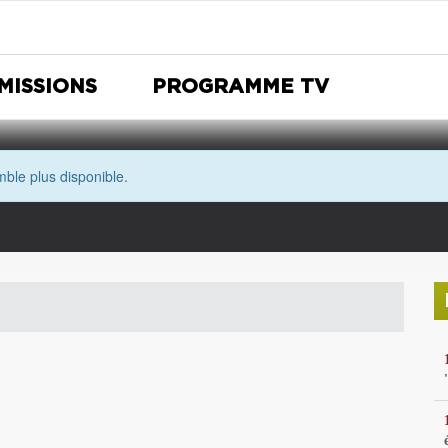
MISSIONS
PROGRAMME TV
ble plus disponible.
Nuit Européenne des musées
Avec les yeux de Morgane