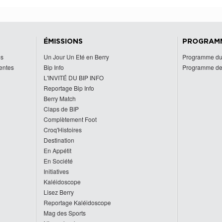
ÉMISSIONS
PROGRAM
es
Un Jour Un Eté en Berry
Programme du
centes
Bip Info
Programme de
L'INVITÉ DU BIP INFO
Reportage Bip Info
Berry Match
Claps de BIP
Complètement Foot
Croq'Histoires
Destination
En Appétit
En Société
Initiatives
Kaléidoscope
Lisez Berry
Reportage Kaléidoscope
Mag des Sports