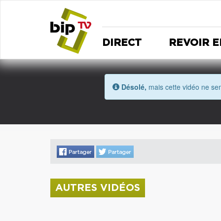
DIRECT
REVOIR E
Désolé,
mais cette vidéo ne sem
AUTRES VIDÉOS
La donation Zao Wou-Ki entre au Musée
Saint Roch
Coupe de l'Indre 2026