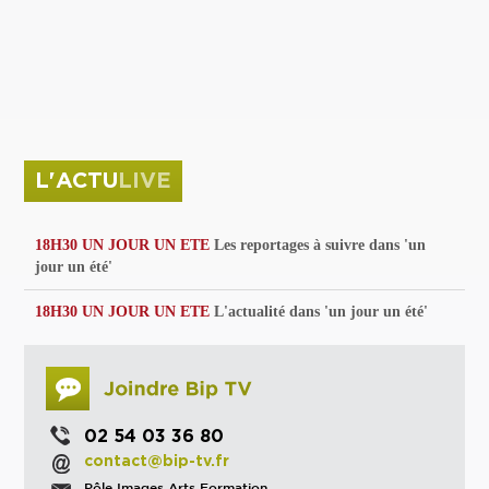
privées
Parc de sculptures
La Culture debout
Musée d'Issoudun : "le combat continue"
L'ACTU
LIVE
18H30 UN JOUR UN ETE
Les reportages à suivre dans 'un
jour un été'
18H30 UN JOUR UN ETE
L'actualité dans 'un jour un été'
02 54 03 36 80
contact@bip-tv.fr
Pôle Images Arts Formation