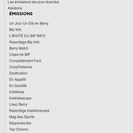
Les émissions les plus récentes
Aléatoire
ÉMISSIONS
Un Jour Un Eté en Berry
Bip Info
L'INVITÉ DU BIP INFO
Reportage Bip Info
Berry Match
Claps de BIP
Complètement Foot
Croq'Histoires
Destination
En Appétit
En Société
Initiatives
Kaléidoscope
Lisez Berry
Reportage Kaléidoscope
Mag des Sports
Nipponbunka
Top Chrono