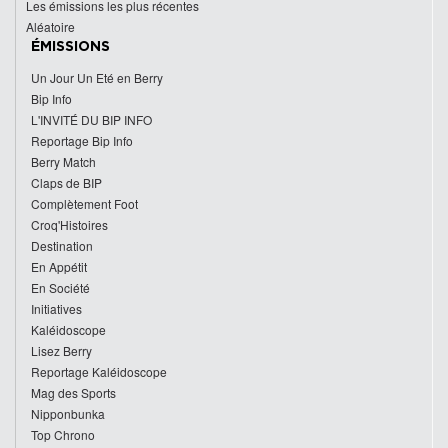
Les émissions les plus récentes
Aléatoire
ÉMISSIONS
Un Jour Un Eté en Berry
Bip Info
L'INVITÉ DU BIP INFO
Reportage Bip Info
Berry Match
Claps de BIP
Complètement Foot
Croq'Histoires
Destination
En Appétit
En Société
Initiatives
Kaléidoscope
Lisez Berry
Reportage Kaléidoscope
Mag des Sports
Nipponbunka
Top Chrono