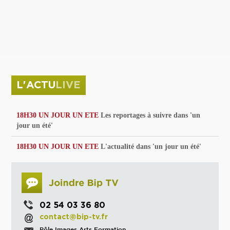
privées
Parc de sculptures
La Culture debout
Musée d'Issoudun : "le combat continue"
L'ACTU
LIVE
18H30 UN JOUR UN ETE
Les reportages à suivre dans 'un
jour un été'
18H30 UN JOUR UN ETE
L'actualité dans 'un jour un été'
02 54 03 36 80
contact@bip-tv.fr
Pôle Images Arts Formation