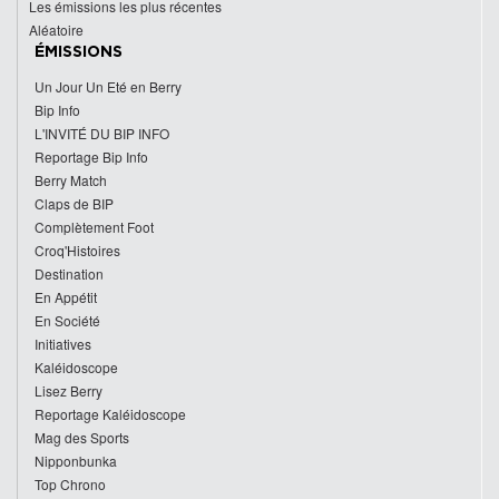
Les émissions les plus récentes
Aléatoire
ÉMISSIONS
Un Jour Un Eté en Berry
Bip Info
L'INVITÉ DU BIP INFO
Reportage Bip Info
Berry Match
Claps de BIP
Complètement Foot
Croq'Histoires
Destination
En Appétit
En Société
Initiatives
Kaléidoscope
Lisez Berry
Reportage Kaléidoscope
Mag des Sports
Nipponbunka
Top Chrono