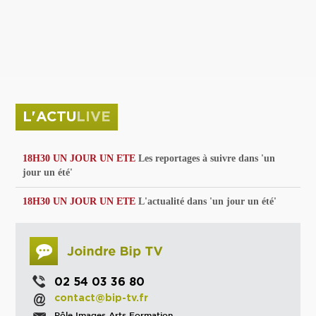
privées
Parc de sculptures
La Culture debout
Musée d'Issoudun : "le combat continue"
L'ACTU
LIVE
18H30 UN JOUR UN ETE
Les reportages à suivre dans 'un
jour un été'
18H30 UN JOUR UN ETE
L'actualité dans 'un jour un été'
02 54 03 36 80
contact@bip-tv.fr
Pôle Images Arts Formation