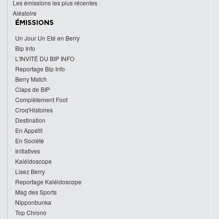
Les émissions les plus récentes
Aléatoire
ÉMISSIONS
Un Jour Un Eté en Berry
Bip Info
L'INVITÉ DU BIP INFO
Reportage Bip Info
Berry Match
Claps de BIP
Complètement Foot
Croq'Histoires
Destination
En Appétit
En Société
Initiatives
Kaléidoscope
Lisez Berry
Reportage Kaléidoscope
Mag des Sports
Nipponbunka
Top Chrono