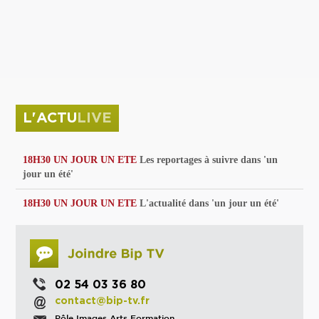
privées
Parc de sculptures
La Culture debout
Musée d'Issoudun : "le combat continue"
L'ACTU
LIVE
18H30 UN JOUR UN ETE
Les reportages à suivre dans 'un
jour un été'
18H30 UN JOUR UN ETE
L'actualité dans 'un jour un été'
02 54 03 36 80
contact@bip-tv.fr
Pôle Images Arts Formation