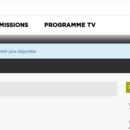
MISSIONS
PROGRAMME TV
ble plus disponible.
Nuit Européenne des musées
Avec les yeux de Morgane