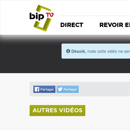
DIRECT
REVOIR E
Désolé,
mais cette vidéo ne sem
AUTRES VIDÉOS
La donation Zao Wou-Ki entre au Musée
Saint Roch
Coupe de l'Indre 2026