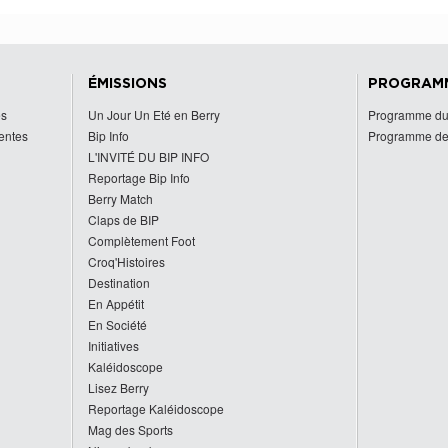
ÉMISSIONS
PROGRAM
es
Un Jour Un Eté en Berry
Programme du
centes
Bip Info
Programme de
L'INVITÉ DU BIP INFO
Reportage Bip Info
Berry Match
Claps de BIP
Complètement Foot
Croq'Histoires
Destination
En Appétit
En Société
Initiatives
Kaléidoscope
Lisez Berry
Reportage Kaléidoscope
Mag des Sports