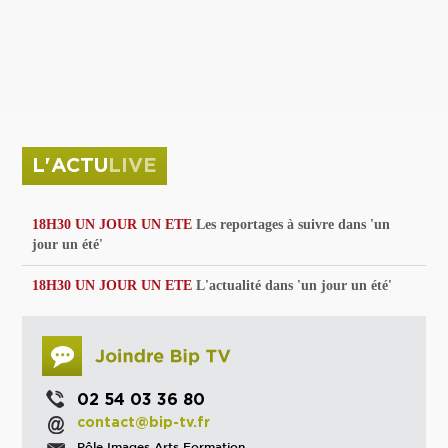
privées
Parc de sculptures
La Culture debout
Musée d'Issoudun : "le combat continue"
L'ACTU
LIVE
18H30 UN JOUR UN ETE
Les reportages à suivre dans 'un
jour un été'
18H30 UN JOUR UN ETE
L'actualité dans 'un jour un été'
02 54 03 36 80
contact@bip-tv.fr
Pôle Images Arts Formation