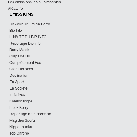
Les émissions les plus récentes
Aléatoire
ÉMISSIONS
Un Jour Un Eté en Berry
Bip Info
L'INVITÉ DU BIP INFO
Reportage Bip Info
Berry Match
Claps de BIP
Complètement Foot
Croq'Histoires
Destination
En Appétit
En Société
Initiatives
Kaléidoscope
Lisez Berry
Reportage Kaléidoscope
Mag des Sports
Nipponbunka
Top Chrono