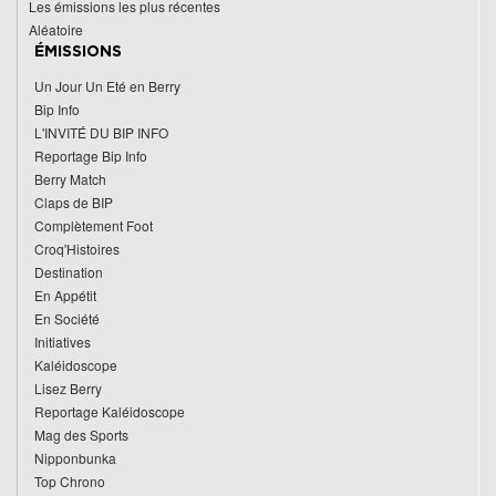
Les émissions les plus récentes
Aléatoire
ÉMISSIONS
Un Jour Un Eté en Berry
Bip Info
L'INVITÉ DU BIP INFO
Reportage Bip Info
Berry Match
Claps de BIP
Complètement Foot
Croq'Histoires
Destination
En Appétit
En Société
Initiatives
Kaléidoscope
Lisez Berry
Reportage Kaléidoscope
Mag des Sports
Nipponbunka
Top Chrono