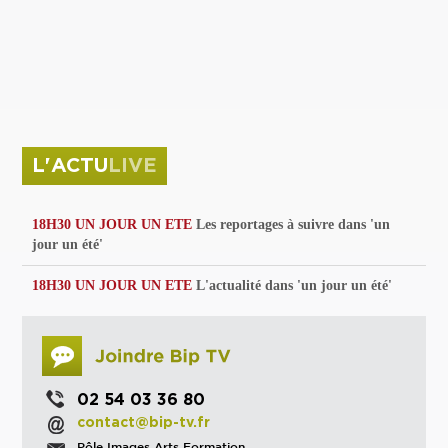
privées
Parc de sculptures
La Culture debout
Musée d'Issoudun : "le combat continue"
L'ACTU
LIVE
18H30 UN JOUR UN ETE
Les reportages à suivre dans 'un
jour un été'
18H30 UN JOUR UN ETE
L'actualité dans 'un jour un été'
02 54 03 36 80
contact@bip-tv.fr
Pôle Images Arts Formation