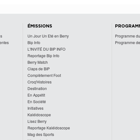
ÉMISSIONS
PROGRAM
es
Un Jour Un Eté en Berry
Programme du
centes
Bip Info
Programme de
L'INVITÉ DU BIP INFO
Reportage Bip Info
Berry Match
Claps de BIP
Complètement Foot
Croq'Histoires
Destination
En Appétit
En Société
Initiatives
Kaléidoscope
Lisez Berry
Reportage Kaléidoscope
Mag des Sports