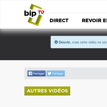
DIRECT
REVOIR E
Désolé,
mais cette vidéo ne sem
AUTRES VIDÉOS
La donation Zao Wou-Ki entre au Musée
Saint Roch
Coupe de l'Indre 2026