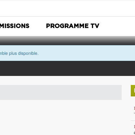
MISSIONS
PROGRAMME TV
ble plus disponible.
Nuit Européenne des musées
Avec les yeux de Morgane