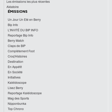
Les émissions les plus récentes
Aléatoire
ÉMISSIONS
Un Jour Un Eté en Berry
Bip Info
L'INVITÉ DU BIP INFO
Reportage Bip Info
Berry Match
Claps de BIP
Complètement Foot
Croq'Histoires
Destination
En Appétit
En Société
Initiatives
Kaléidoscope
Lisez Berry
Reportage Kaléidoscope
Mag des Sports
Nipponbunka
Top Chrono