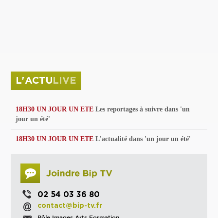
privées
Parc de sculptures
La Culture debout
Musée d'Issoudun : "le combat continue"
L'ACTU
LIVE
18H30 UN JOUR UN ETE
Les reportages à suivre dans 'un
jour un été'
18H30 UN JOUR UN ETE
L'actualité dans 'un jour un été'
02 54 03 36 80
contact@bip-tv.fr
Pôle Images Arts Formation