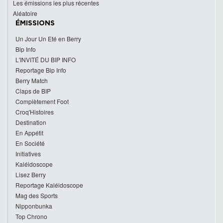
Les émissions les plus récentes
Aléatoire
ÉMISSIONS
Un Jour Un Eté en Berry
Bip Info
L'INVITÉ DU BIP INFO
Reportage Bip Info
Berry Match
Claps de BIP
Complètement Foot
Croq'Histoires
Destination
En Appétit
En Société
Initiatives
Kaléidoscope
Lisez Berry
Reportage Kaléidoscope
Mag des Sports
Nipponbunka
Top Chrono