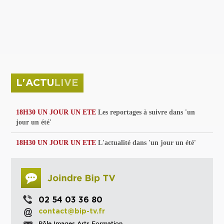
privées
Parc de sculptures
La Culture debout
Musée d'Issoudun : "le combat continue"
L'ACTU
LIVE
18H30 UN JOUR UN ETE
Les reportages à suivre dans 'un
jour un été'
18H30 UN JOUR UN ETE
L'actualité dans 'un jour un été'
02 54 03 36 80
contact@bip-tv.fr
Pôle Images Arts Formation