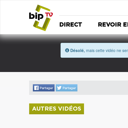
DIRECT
REVOIR E
Désolé,
mais cette vidéo ne sem
AUTRES VIDÉOS
La donation Zao Wou-Ki entre au Musée
Saint Roch
Coupe de l'Indre 2026