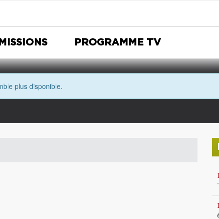
MISSIONS
PROGRAMME TV
ble plus disponible.
Nuit Européenne des musées
Avec les yeux de Morgane