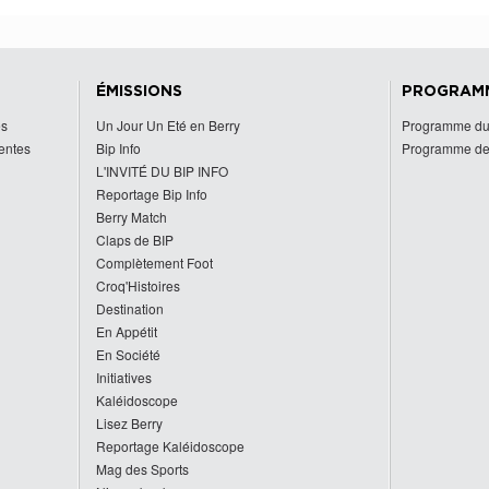
ÉMISSIONS
PROGRAM
es
Un Jour Un Eté en Berry
Programme du
centes
Bip Info
Programme de
L'INVITÉ DU BIP INFO
Reportage Bip Info
Berry Match
Claps de BIP
Complètement Foot
Croq'Histoires
Destination
En Appétit
En Société
Initiatives
Kaléidoscope
Lisez Berry
Reportage Kaléidoscope
Mag des Sports