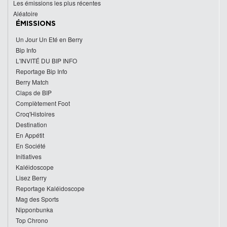
Les émissions les plus récentes
Aléatoire
ÉMISSIONS
Un Jour Un Eté en Berry
Bip Info
L'INVITÉ DU BIP INFO
Reportage Bip Info
Berry Match
Claps de BIP
Complètement Foot
Croq'Histoires
Destination
En Appétit
En Société
Initiatives
Kaléidoscope
Lisez Berry
Reportage Kaléidoscope
Mag des Sports
Nipponbunka
Top Chrono