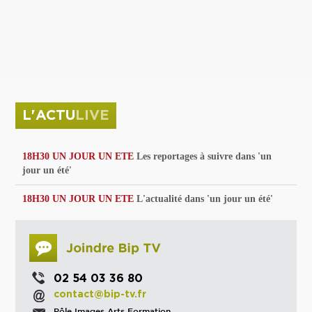
privées
Parc de sculptures
La Culture debout
Musée d'Issoudun : "le combat continue"
L'ACTU
LIVE
18H30 UN JOUR UN ETE
Les reportages à suivre dans 'un
jour un été'
18H30 UN JOUR UN ETE
L'actualité dans 'un jour un été'
02 54 03 36 80
contact@bip-tv.fr
Pôle Images Arts Formation