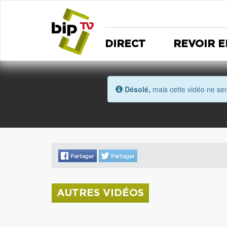
DIRECT
REVOIR E
Désolé,
mais cette vidéo ne sem
AUTRES VIDÉOS
La donation Zao Wou-Ki entre au Musée
Saint Roch
Coupe de l'Indre 2026