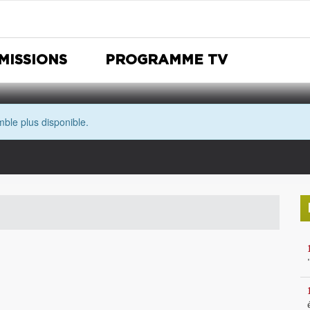
MISSIONS
PROGRAMME TV
ble plus disponible.
Nuit Européenne des musées
Avec les yeux de Morgane