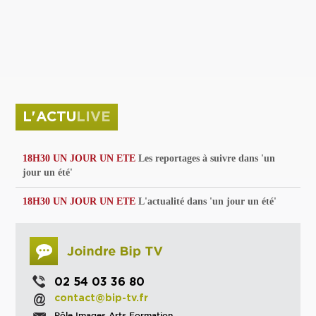
privées
Parc de sculptures
La Culture debout
Musée d'Issoudun : "le combat continue"
L'ACTU
LIVE
18H30 UN JOUR UN ETE
Les reportages à suivre dans 'un
jour un été'
18H30 UN JOUR UN ETE
L'actualité dans 'un jour un été'
02 54 03 36 80
contact@bip-tv.fr
Pôle Images Arts Formation