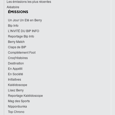
Les émissions les plus récentes
Aléatoire
ÉMISSIONS
Un Jour Un Eté en Berry
Bip Info
L'INVITÉ DU BIP INFO
Reportage Bip Info
Berry Match
Claps de BIP
Complètement Foot
Croq'Histoires
Destination
En Appétit
En Société
Initiatives
Kaléidoscope
Lisez Berry
Reportage Kaléidoscope
Mag des Sports
Nipponbunka
Top Chrono