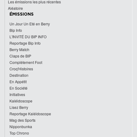
Les émissions les plus récentes
Aléatoire
ÉMISSIONS
Un Jour Un Eté en Berry
Bip Info
L'INVITÉ DU BIP INFO
Reportage Bip Info
Berry Match
Claps de BIP
Complètement Foot
Croq'Histoires
Destination
En Appétit
En Société
Initiatives
Kaléidoscope
Lisez Berry
Reportage Kaléidoscope
Mag des Sports
Nipponbunka
Top Chrono