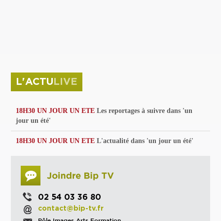
privées
Parc de sculptures
La Culture debout
Musée d'Issoudun : "le combat continue"
L'ACTU
LIVE
18H30 UN JOUR UN ETE
Les reportages à suivre dans 'un
jour un été'
18H30 UN JOUR UN ETE
L'actualité dans 'un jour un été'
02 54 03 36 80
contact@bip-tv.fr
Pôle Images Arts Formation