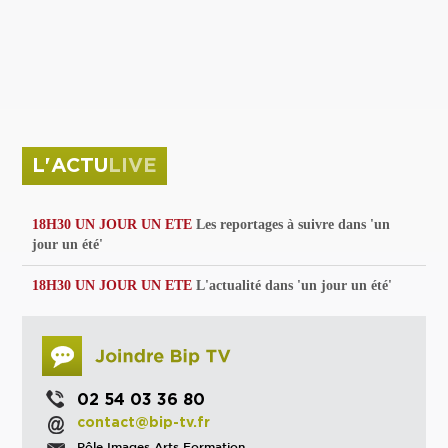
privées
Parc de sculptures
La Culture debout
Musée d'Issoudun : "le combat continue"
L'ACTU
LIVE
18H30 UN JOUR UN ETE
Les reportages à suivre dans 'un
jour un été'
18H30 UN JOUR UN ETE
L'actualité dans 'un jour un été'
02 54 03 36 80
contact@bip-tv.fr
Pôle Images Arts Formation