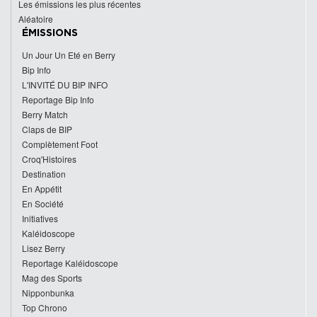
Les émissions les plus récentes
Aléatoire
ÉMISSIONS
Un Jour Un Eté en Berry
Bip Info
L'INVITÉ DU BIP INFO
Reportage Bip Info
Berry Match
Claps de BIP
Complètement Foot
Croq'Histoires
Destination
En Appétit
En Société
Initiatives
Kaléidoscope
Lisez Berry
Reportage Kaléidoscope
Mag des Sports
Nipponbunka
Top Chrono