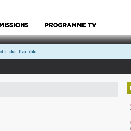
MISSIONS
PROGRAMME TV
ble plus disponible.
Nuit Européenne des musées
Avec les yeux de Morgane