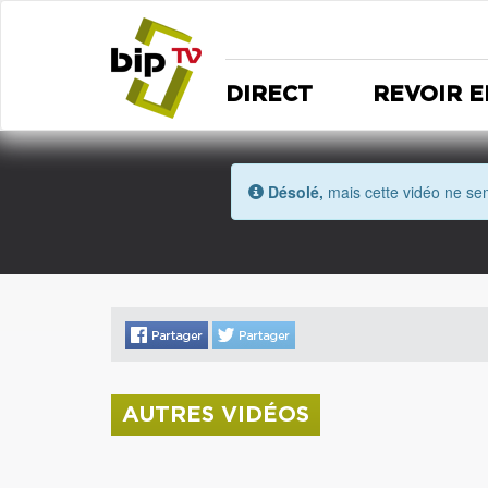
DIRECT
REVOIR E
Désolé,
mais cette vidéo ne sem
AUTRES VIDÉOS
La donation Zao Wou-Ki entre au Musée
Saint Roch
Coupe de l'Indre 2026