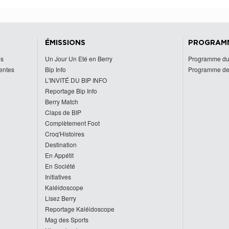
ÉMISSIONS
PROGRAM
es
Un Jour Un Eté en Berry
Programme du
centes
Bip Info
Programme de
L'INVITÉ DU BIP INFO
Reportage Bip Info
Berry Match
Claps de BIP
Complètement Foot
Croq'Histoires
Destination
En Appétit
En Société
Initiatives
Kaléidoscope
Lisez Berry
Reportage Kaléidoscope
Mag des Sports