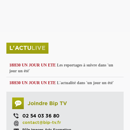
privées
Parc de sculptures
La Culture debout
Musée d'Issoudun : "le combat continue"
L'ACTU
LIVE
18H30 UN JOUR UN ETE
Les reportages à suivre dans 'un
jour un été'
18H30 UN JOUR UN ETE
L'actualité dans 'un jour un été'
02 54 03 36 80
contact@bip-tv.fr
Pôle Images Arts Formation