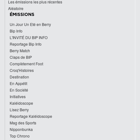
Les émissions les plus récentes
Aléatoire
ÉMISSIONS
Un Jour Un Eté en Berry
Bip Info
L'INVITÉ DU BIP INFO
Reportage Bip Info
Berry Match
Claps de BIP
Complètement Foot
Croq'Histoires
Destination
En Appétit
En Société
Initiatives
Kaléidoscope
Lisez Berry
Reportage Kaléidoscope
Mag des Sports
Nipponbunka
Top Chrono